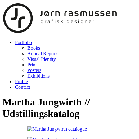
Portfolio
Books
Annual Reports
Visual Identity
Print
Posters
Exhibitions
Profile
Contact
Martha Jungwirth //
Udstillingskatalog