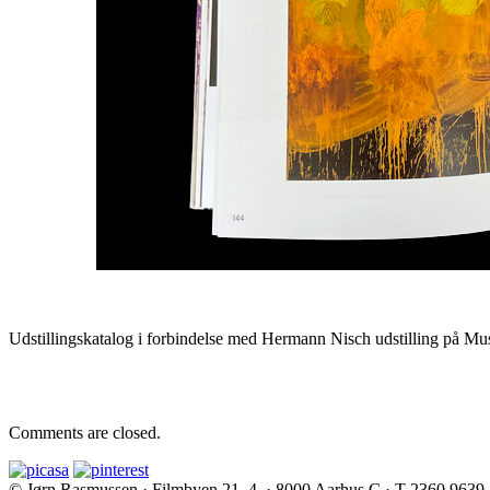
Udstillingskatalog i forbindelse med Hermann Nisch udstilling på Mus
Comments are closed.
© Jørn Rasmussen · Filmbyen 21, 4. · 8000 Aarhus C · T 2360 9639